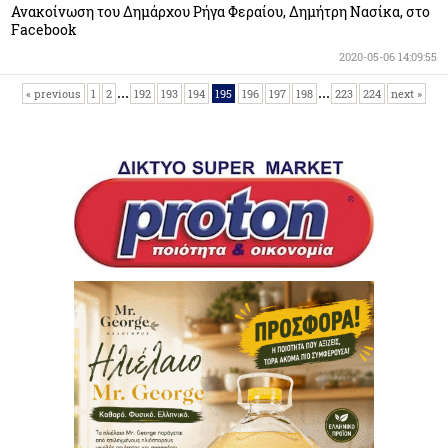
Ανακοίνωση του Δημάρχου Ρήγα Φεραίου, Δημήτρη Νασίκα, στο
Facebook
2020-05-06 14:09:55
...
...
« previous
1
2
192
193
194
195
196
197
198
223
224
next »