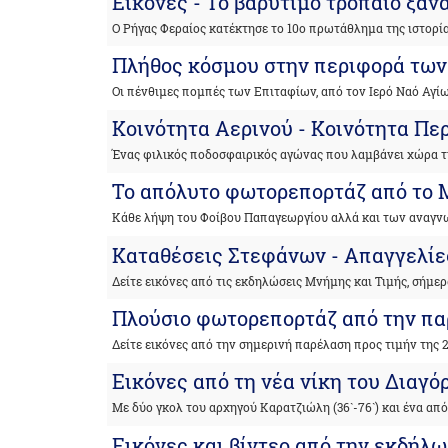
Εικόνες - Το βαρύτιμο τρόπαιο ξαν
Ο Ρήγας Φεραίος κατέκτησε το 10ο πρωτάθλημα της ιστορί
Πλήθος κόσμου στην περιφορά των
Οι πένθιμες πομπές των Επιταφίων, από τον Ιερό Ναό Αγί
Κοινότητα Αερινού - Κοινότητα Πε
Ένας φιλικός ποδοσφαιρικός αγώνας που λαμβάνει χώρα τι
Το απόλυτο φωτορεπορτάζ από το 
Κάθε λήψη του Φοίβου Παπαγεωργίου αλλά και των αναγ
Καταθέσεις Στεφάνων - Απαγγελί
Δείτε εικόνες από τις εκδηλώσεις Μνήμης και Τιμής, σήμερ
Πλούσιο φωτορεπορτάζ από την π
Δείτε εικόνες από την σημερινή παρέλαση προς τιμήν της 
Εικόνες από τη νέα νίκη του Διαγό
Με δύο γκολ του αρχηγού Καρατζιώλη (36`-76`) και ένα απ
Εικόνες και βίντεο από την εκδήλω