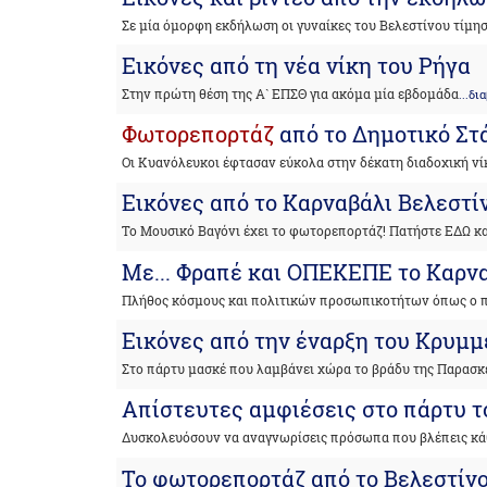
Σε μία όμορφη εκδήλωση οι γυναίκες του Βελεστίνου τίμη
Εικόνες από τη νέα νίκη του Ρήγα
Στην πρώτη θέση της Α` ΕΠΣΘ για ακόμα μία εβδομάδα
...δ
Φωτορεπορτάζ
από το Δημοτικό Στ
Οι Κυανόλευκοι έφτασαν εύκολα στην δέκατη διαδοχική νί
Εικόνες από το Καρναβάλι Βελεστί
Το Μουσικό Βαγόνι έχει το φωτορεπορτάζ! Πατήστε ΕΔΩ και
Με... Φραπέ και ΟΠΕΚΕΠΕ το Καρν
Πλήθος κόσμους και πολιτικών προσωπικοτήτων όπως ο π
Εικόνες από την έναρξη του Κρυμ
Στο πάρτυ μασκέ που λαμβάνει χώρα το βράδυ της Παρασκ
Απίστευτες αμφιέσεις στο πάρτυ το
Δυσκολευόσουν να αναγνωρίσεις πρόσωπα που βλέπεις κά
Το φωτορεπορτάζ από το Βελεστίν