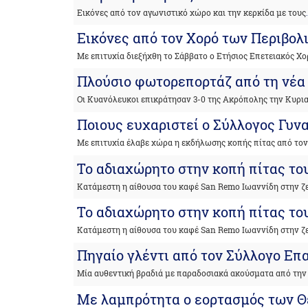
Εικόνες από τον αγωνιστικό χώρο και την κερκίδα με τους
Εικόνες από τον Χορό των Περιβο
Με επιτυχία διεξήχθη το Σάββατο ο Ετήσιος Επετειακός Χο
Πλούσιο φωτορεπορτάζ από τη νέα 
Οι Κυανόλευκοι επικράτησαν 3-0 της Ακρόπολης την Κυρια
Ποιους ευχαριστεί ο Σύλλογος Γυν
Με επιτυχία έλαβε χώρα η εκδήλωσης κοπής πίτας από το
Το αδιαχώρητο στην κοπή πίτας το
Κατάμεστη η αίθουσα του καφέ San Remo Ιωαννίδη στην ζ
Το αδιαχώρητο στην κοπή πίτας το
Κατάμεστη η αίθουσα του καφέ San Remo Ιωαννίδη στην ζ
Πηγαίο γλέντι από τον Σύλλογο Ε
Μία αυθεντική βραδιά με παραδοσιακά ακούσματα από την
Με λαμπρότητα ο εορτασμός των Θ