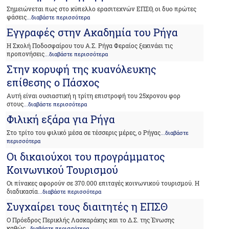
Σημειώνεται πως στο κύπελλο ερασιτεχνών ΕΠΣΘ, οι δυο πρώτες
φάσεις
...διαβάστε περισσότερα
Εγγραφές στην Ακαδημία του Ρήγα
Η Σχολή Ποδοσφαίρου του Α.Σ. Ρήγα Φεραίος ξεκινάει τις
προπονήσεις
...διαβάστε περισσότερα
Στην κορυφή της κυανόλευκης
επίθεσης ο Πάσχος
Αυτή είναι ουσιαστική η τρίτη επιστροφή του 25χρονου φορ
στους
...διαβάστε περισσότερα
Φιλική εξάρα για Ρήγα
Στο τρίτο του φιλικό μέσα σε τέσσερις μέρες, ο Ρήγας
...διαβάστε
περισσότερα
Οι δικαιούχοι του προγράμματος
Κοινωνικού Τουρισμού
Οι πίνακες αφορούν σε 370.000 επιταγές κοινωνικού τουρισμού. Η
διαδικασία
...διαβάστε περισσότερα
Συγχαίρει τους διαιτητές η ΕΠΣΘ
O Πρόεδρος Περικλής Λασκαράκης και το Δ.Σ. της Ένωσης
καθώς
...διαβάστε περισσότερα