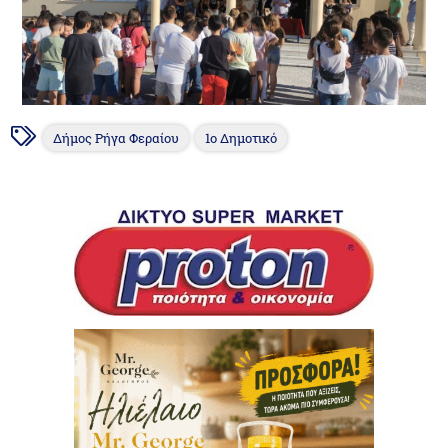
Δήμος Ρήγα Φεραίου
1ο Δημοτικό