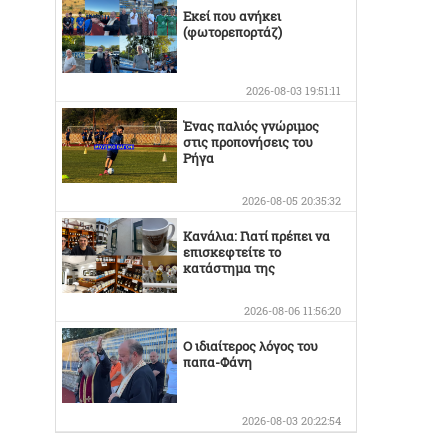
Εκεί που ανήκει
(φωτορεπορτάζ)
2026-08-03 19:51:11
Ένας παλιός γνώριμος
στις προπονήσεις του
Ρήγα
2026-08-05 20:35:32
Κανάλια: Γιατί πρέπει να
επισκεφτείτε το
κατάστημα της
Οικογένειας Καράμπελα
2026-08-06 11:56:20
Ο ιδιαίτερος λόγος του
παπα-Φάνη
2026-08-03 20:22:54