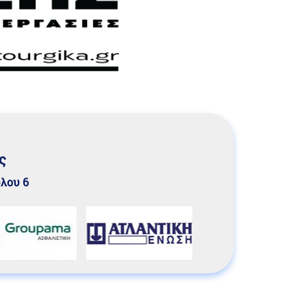
ς
υλου 6