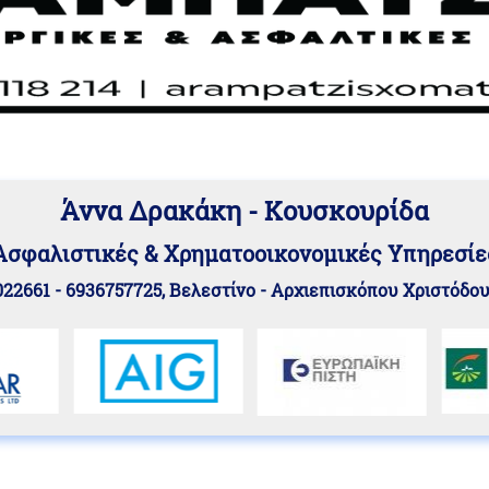
Άννα Δρακάκη - Κουσκουρίδα
Aσφαλιστικές & Χρηματοοικονομικές Υπηρεσίε
22661 - 6936757725, Βελεστίνο - Αρχιεπισκόπου Χριστόδο