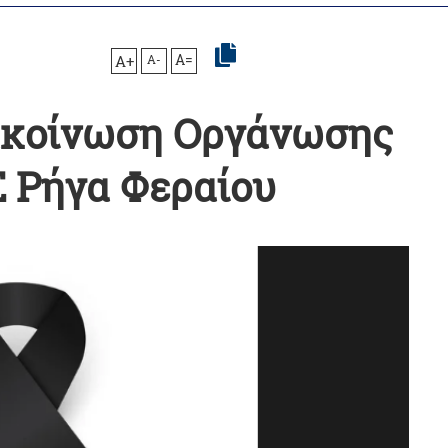
A+
A-
A=
ακοίνωση Οργάνωσης
 Ρήγα Φεραίου