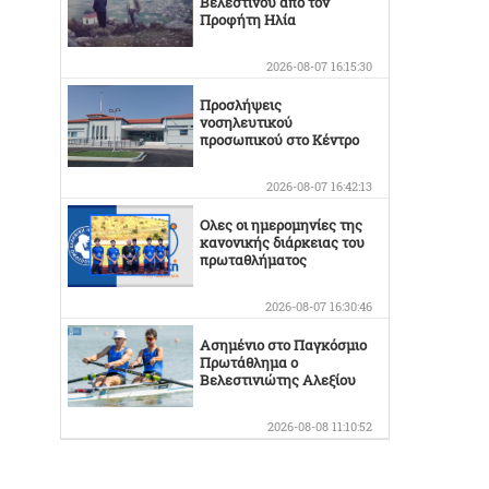
Βελεστίνου από τον
Προφήτη Ηλία
2026-08-07 16:15:30
Προσλήψεις
νοσηλευτικού
προσωπικού στο Κέντρο
Υγείας Βελεστίνου
2026-08-07 16:42:13
Ολες οι ημερομηνίες της
κανονικής διάρκειας του
πρωταθλήματος
2026-08-07 16:30:46
Ασημένιο στο Παγκόσμιο
Πρωτάθλημα ο
Βελεστινιώτης Αλεξίου
2026-08-08 11:10:52