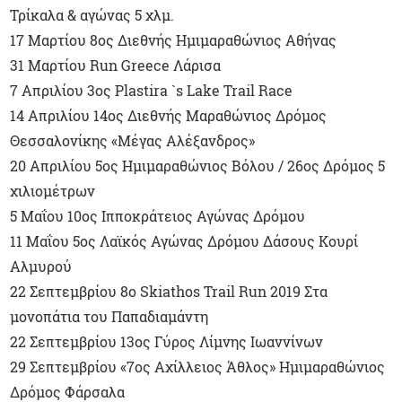
Τρίκαλα & αγώνας 5 χλμ.
17 Μαρτίου 8ος Διεθνής Ημιμαραθώνιος Αθήνας
31 Μαρτίου Run Greece Λάρισα
7 Απριλίου 3ος Plastira `s Lake Trail Race
14 Απριλίου 14ος Διεθνής Μαραθώνιος Δρόμος
Θεσσαλονίκης «Μέγας Αλέξανδρος»
20 Απριλίου 5ος Ημιμαραθώνιος Βόλου / 26ος Δρόμος 5
χιλιομέτρων
5 Μαΐου 10ος Ιπποκράτειος Αγώνας Δρόμου
11 Μαΐου 5ος Λαϊκός Αγώνας Δρόμου Δάσους Κουρί
Αλμυρού
22 Σεπτεμβρίου 8o Skiathos Trail Run 2019 Στα
μονοπάτια του Παπαδιαμάντη
22 Σεπτεμβρίου 13ος Γύρος Λίμνης Ιωαννίνων
29 Σεπτεμβρίου «7ος Αχίλλειος Άθλος» Ημιμαραθώνιος
Δρόμος Φάρσαλα