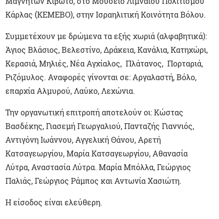
Μαγνήτων Κιβωτό, στο Μουσείο Λιμναίου Πολιτισμού
Κάρλας (ΚΕΜΕΒΟ), στην Ισραηλιτική Κοινότητα Βόλου.
Συμμετέχουν με δρώμενα τα εξής χωριά (αλφαβητικά):
Άγιος Βλάσιος, Βελεστίνο, Δράκεια, Κανάλια, Κατηχώρι,
Κερασιά, Μηλιές, Νέα Αγχίαλος, Πλάτανος, Πορταριά,
Ριζόμυλος. Αναφορές γίνονται σε: Αργαλαστή, Βόλο,
επαρχία Αλμυρού, Λαύκο, Λεχώνια.
Την οργανωτική επιτροπή αποτελούν οι: Κώστας
Βασδέκης, Γιασεμή Γεωργαλιού, Πανταζής Γιαννιός,
Αντιγόνη Ιωάννου, Αγγελική Θάνου, Αρετή
Κατσαγεωργίου, Μαρία Κατσαγεωργίου, Αθανασία
Λύτρα, Αναστασία Λύτρα. Μαρία Μπόλλα, Γεώργιος
Παλιάς, Γεώργιος Ράμπος και Αντωνία Χασιώτη.
Η είσοδος είναι ελεύθερη.