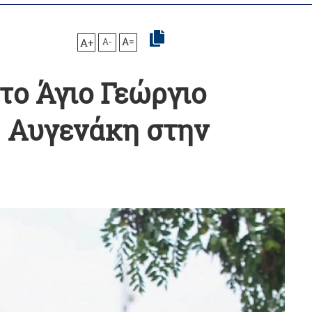
A+
A-
A=
το Άγιο Γεώργιο
η Αυγενάκη στην