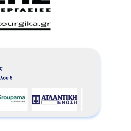
ς
υλου 6