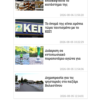
επισκεφτείτε το
κατάστημα της
Οικογένειας Καράμπελα
2026-08-06 11:56:20
Το όνομά της είναι χρόνια
τώρα ταυτισμένο με το
ΚΕΠ
2026-08-05 10:22:29
Διάκριση σε
εντυπωσιακό
παραποτάμιο αγώνα για
τον Στέργιο Κουσκουρίδα
2026-08-05 11:54:36
Δημοπρασία για τις
ψησταριές στο παζάρι
Βελεστίνου
2026-08-05 12:14:01