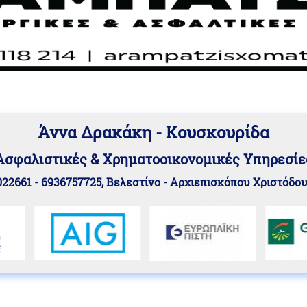
Άννα Δρακάκη - Κουσκουρίδα
Aσφαλιστικές & Χρηματοοικονομικές Υπηρεσίε
22661 - 6936757725, Βελεστίνο - Αρχιεπισκόπου Χριστόδο