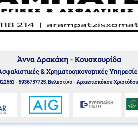
Άννα Δρακάκη - Κουσκουρίδα
Aσφαλιστικές & Χρηματοοικονομικές Υπηρεσίε
22661 - 6936757725, Βελεστίνο - Αρχιεπισκόπου Χριστόδο