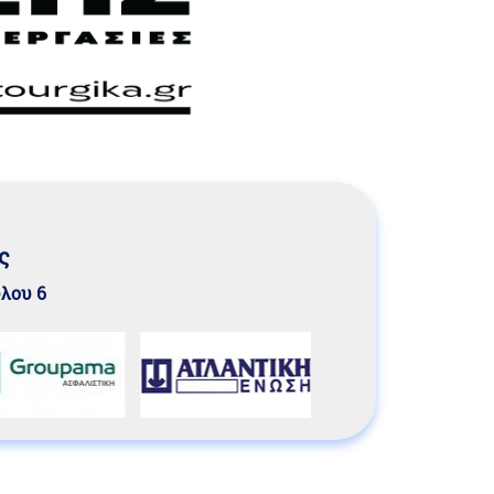
ς
υλου 6