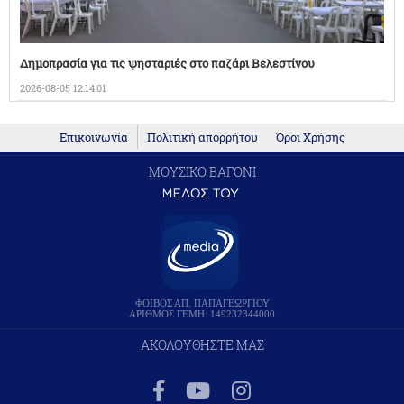
Δημοπρασία για τις ψησταριές στο παζάρι Βελεστίνου
2026-08-05 12:14:01
Επικοινωνία
Πολιτική απορρήτου
Όροι Χρήσης
ΜΟΥΣΙΚΟ ΒΑΓΟΝΙ
ΦΟΙΒΟΣ ΑΠ. ΠΑΠΑΓΕΩΡΓΙΟΥ
ΑΡΙΘΜΟΣ ΓΕΜΗ: 149232344000
ΑΚΟΛΟΥΘΗΣΤΕ ΜΑΣ