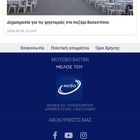
Δημοπρασία για τις ψησταριές στο παζάρι Βελεστίνου
2026-08-05 12:14:01
Επικοινωνία
Πολιτική απορρήτου
Όροι Χρήσης
ΜΟΥΣΙΚΟ ΒΑΓΟΝΙ
ΦΟΙΒΟΣ ΑΠ. ΠΑΠΑΓΕΩΡΓΙΟΥ
ΑΡΙΘΜΟΣ ΓΕΜΗ: 149232344000
ΑΚΟΛΟΥΘΗΣΤΕ ΜΑΣ