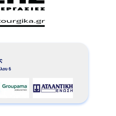
ς
υλου 6