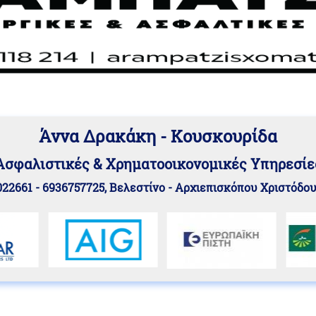
Άννα Δρακάκη - Κουσκουρίδα
Aσφαλιστικές & Χρηματοοικονομικές Υπηρεσίε
22661 - 6936757725, Βελεστίνο - Αρχιεπισκόπου Χριστόδο