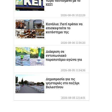
τώρα ταυτισμένο με το
ΚΕΠ
2026-08-05 10:22:29
Κανάλια: Γιατί πρέπει να
επισκεφτείτε το
κατάστημα της
Οικογένειας Καράμπελα
2026-08-06 11:56:20
Διάκριση σε
εντυπωσιακό
παραποτάμιο αγώνα για
τον Στέργιο Κουσκουρίδα
2026-08-05 11:54:36
Δημοπρασία για τις
ψησταριές στο παζάρι
Βελεστίνου
2026-08-05 12:14:01