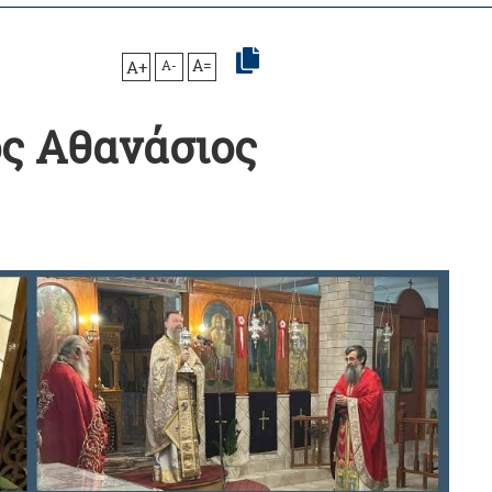
A+
A-
A=
ος Αθανάσιος