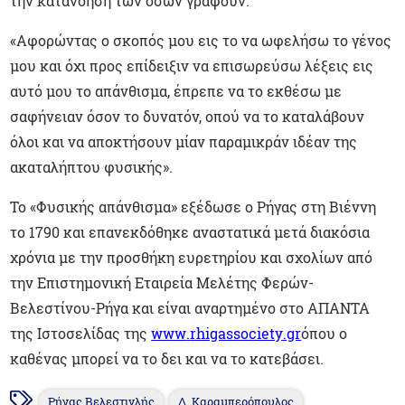
την κατανόησή των όσων γράφουν:
«Αφορώντας ο σκοπός μου εις το να ωφελήσω το γένος
μου και όχι προς επίδειξιν να επισωρεύσω λέξεις εις
αυτό μου το απάνθισμα, έπρεπε να το εκθέσω με
σαφήνειαν όσον το δυνατόν, οπού να το καταλάβουν
όλοι και να αποκτήσουν μίαν παραμικράν ιδέαν της
ακαταλήπτου φυσικής».
Το «Φυσικής απάνθισμα» εξέδωσε ο Ρήγας στη Βιέννη
το 1790 και επανεκδόθηκε αναστατικά μετά διακόσια
χρόνια με την προσθήκη ευρετηρίου και σχολίων από
την Επιστημονική Εταιρεία Μελέτης Φερών-
Βελεστίνου-Ρήγα και είναι αναρτημένο στο ΑΠΑΝΤΑ
της Ιστοσελίδας της
www
.
rhigassociety
.
gr
όπου ο
καθένας μπορεί να το δει και να το κατεβάσει.
Ρήγας Βελεστινλής
Δ. Καραμπερόπουλος