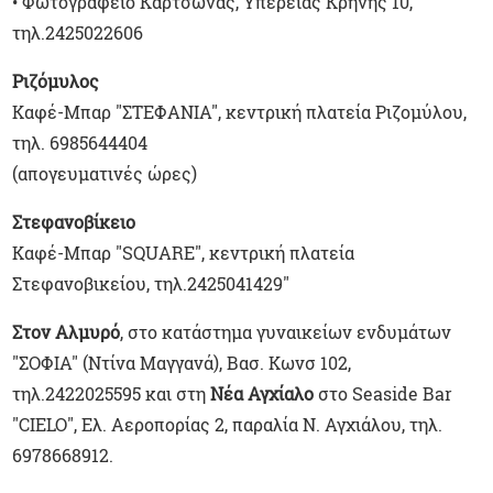
• Φωτογραφείο Καρτσώνας, Υπέρειας Κρήνης 10,
τηλ.2425022606
Ριζόμυλος
Καφέ-Μπαρ "ΣΤΕΦΑΝΙΑ", κεντρική πλατεία Ριζομύλου,
τηλ. 6985644404
(απογευματινές ώρες)
Στεφανοβίκειο
Καφέ-Μπαρ "SQUARE", κεντρική πλατεία
Στεφανοβικείου, τηλ.2425041429"
Στον Αλμυρό
, στο κατάστημα γυναικείων ενδυμάτων
"ΣΟΦΙΑ" (Ντίνα Μαγγανά), Βασ. Κωνσ 102,
τηλ.2422025595 και στη
Νέα Αγχίαλο
στο Seaside Bar
"CIELO", Ελ. Αεροπορίας 2, παραλία Ν. Αγχιάλου, τηλ.
6978668912.