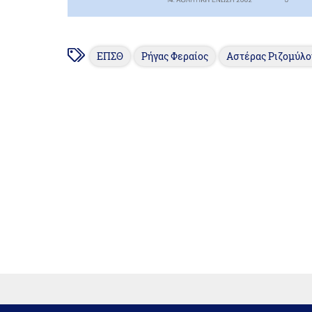
ΕΠΣΘ
Ρήγας Φεραίος
Αστέρας Ριζομύλο