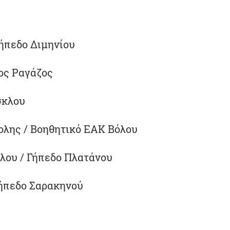
Γήπεδο Διμηνίου
ιος Ραγάζος
σκλου
πολης / Βοηθητικό ΕΑΚ Βόλου
ύλου / Γήπεδο Πλατάνου
 Γήπεδο Σαρακηνού