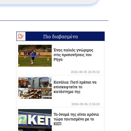
Πιο διαβασμένα
Ένας παλιός γνώριμος
στις προπονήσεις του
Ρήγα
2026-08-05 20:35:32
Κανάλια: Γιατί πρέπει να
επισκεφτείτε το
κατάστημα της
Οικογένειας Καράμπελα
2026-08-06 11:56:20
Το όνομά της είναι χρόνια
τώρα ταυτισμένο με το
ΚΕΠ