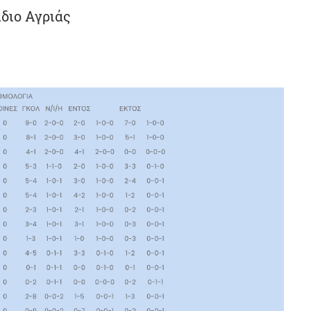
άδιο Αγριάς