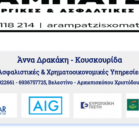
Άννα Δρακάκη - Κουσκουρίδα
Aσφαλιστικές & Χρηματοοικονομικές Υπηρεσίε
22661 - 6936757725, Βελεστίνο - Αρχιεπισκόπου Χριστόδο