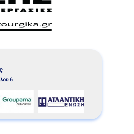
ς
υλου 6