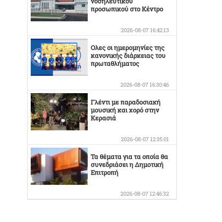
νοσηλευτικού
προσωπικού στο Κέντρο
Υγείας Βελεστίνου
2026-08-07 16:42:13
Ολες οι ημερομηνίες της
κανονικής διάρκειας του
πρωταθλήματος
2026-08-07 16:30:46
Γλέντι με παραδοσιακή
μουσική και χορό στην
Κερασιά
2026-08-07 12:35:01
Τα θέματα για τα οποία θα
συνεδριάσει η Δημοτική
Επιτροπή
2026-08-07 12:46:32