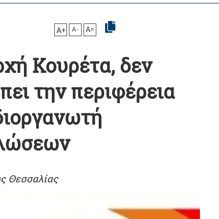
A+
A-
A=
ρχή Κουρέτα, δεν
πει την περιφέρεια
διοργανωτή
ηλώσεων
ς Θεσσαλίας