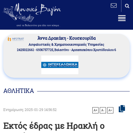
Άννα Δρακάκη - Κουσκουρίδα
Aσφαλιστικές & Χρηματοοικονομικές Υπηρεσίες
2425022661 - 6936757725, Βελεστίνο - Αρχιεπισκόπου Χριστόδουλου 6
ΑΘΛΗΤΙΚΑ
Ενημέρωση: 2025-01-29 14:56:52
A+
A-
A=
Εκτός έδρας με Ηρακλή ο