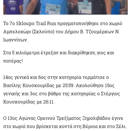
Το 7ο Skloupo Trail Run πραγματοποιήθηκε στο χωριό
Αμπελοχώρι (Σκλούπο) του Δήμου Β. Τζουμέρκων Ν.
Ιωαννίνων.
Στα 5 χιλιόμετρα έτρεξαν και διακρίθηκαν, γιος και
πατέρας!
14ος γενικά και 6ος στην κατηγορία τερμάτισε ο
Βασίλης Κουσκουρίδας με 25:59. Ακολούθησε 15ος
γενικής και 3ος στο βάθρο της κατηγορίας ο Στέργιος
Κουσκουρίδας με 26:11.
Ο 13ος Αγώνας Ορεινού Τρεξίματος Ξηρολιβάδου έγινε
στο χωριό που βρίσκεται κοντά στη Βέροια και στο Σέλι.