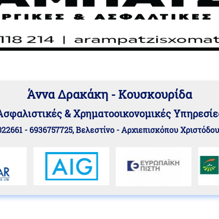
Άννα Δρακάκη - Κουσκουρίδα
Aσφαλιστικές & Χρηματοοικονομικές Υπηρεσίε
22661 - 6936757725, Βελεστίνο - Αρχιεπισκόπου Χριστόδο