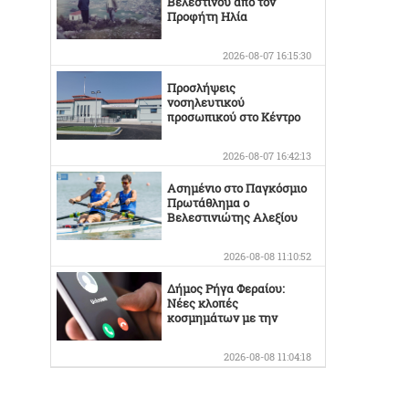
Βελεστίνου από τον
Προφήτη Ηλία
2026-08-07 16:15:30
Προσλήψεις
νοσηλευτικού
προσωπικού στο Κέντρο
Υγείας Βελεστίνου
2026-08-07 16:42:13
Ασημένιο στο Παγκόσμιο
Πρωτάθλημα ο
Βελεστινιώτης Αλεξίου
2026-08-08 11:10:52
Δήμος Ρήγα Φεραίου:
Νέες κλοπές
κοσμημάτων με την
γνωστή απάτη
2026-08-08 11:04:18