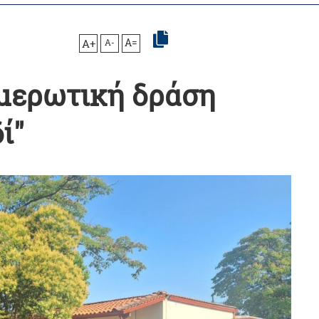
A+
A-
A=
ημερωτική δράση
ί"