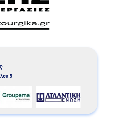
ς
υλου 6