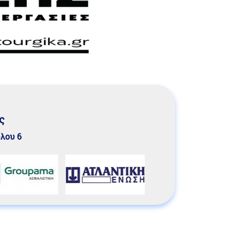
ς
υλου 6