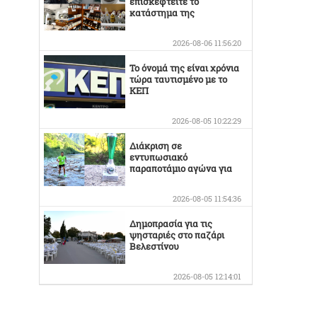
επισκεφτείτε το
κατάστημα της
Οικογένειας Καράμπελα
2026-08-06 11:56:20
Το όνομά της είναι χρόνια
τώρα ταυτισμένο με το
ΚΕΠ
2026-08-05 10:22:29
Διάκριση σε
εντυπωσιακό
παραποτάμιο αγώνα για
τον Στέργιο Κουσκουρίδα
2026-08-05 11:54:36
Δημοπρασία για τις
ψησταριές στο παζάρι
Βελεστίνου
2026-08-05 12:14:01