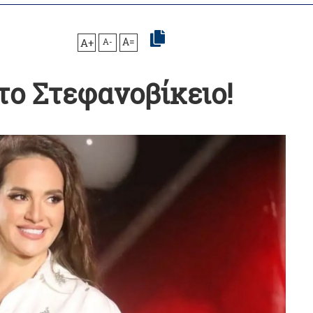
A+
A-
A=
το Στεφανοβίκειο!