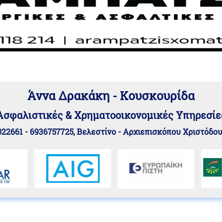
Άννα Δρακάκη - Κουσκουρίδα
Aσφαλιστικές & Χρηματοοικονομικές Υπηρεσίε
22661 - 6936757725, Βελεστίνο - Αρχιεπισκόπου Χριστόδο