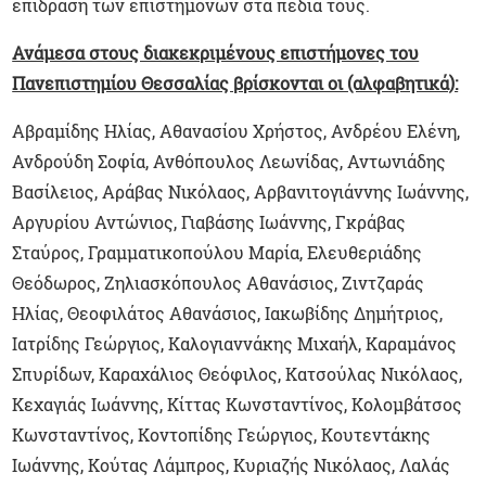
επίδραση των επιστημόνων στα πεδία τους.
Ανάμεσα στους διακεκριμένους επιστήμονες του
Πανεπιστημίου Θεσσαλίας βρίσκονται οι (αλφαβητικά):
Αβραμίδης Ηλίας, Αθανασίου Χρήστος, Ανδρέου Ελένη,
Ανδρούδη Σοφία, Ανθόπουλος Λεωνίδας, Αντωνιάδης
Βασίλειος, Αράβας Νικόλαος, Αρβανιτογιάννης Ιωάννης,
Αργυρίου Αντώνιος, Γιαβάσης Ιωάννης, Γκράβας
Σταύρος, Γραμματικοπούλου Μαρία, Ελευθεριάδης
Θεόδωρος, Ζηλιασκόπουλος Αθανάσιος, Ζιντζαράς
Ηλίας, Θεοφιλάτος Αθανάσιος, Ιακωβίδης Δημήτριος,
Ιατρίδης Γεώργιος, Καλογιαννάκης Μιχαήλ, Καραμάνος
Σπυρίδων, Καραχάλιος Θεόφιλος, Κατσούλας Νικόλαος,
Κεχαγιάς Ιωάννης, Κίττας Κωνσταντίνος, Κολομβάτσος
Κωνσταντίνος, Κοντοπίδης Γεώργιος, Κουτεντάκης
Ιωάννης, Κούτας Λάμπρος, Κυριαζής Νικόλαος, Λαλάς