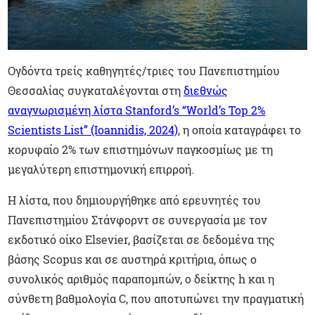
Ογδόντα τρείς καθηγητές/τριες του Πανεπιστημίου
Θεσσαλίας συγκαταλέγονται στη
διεθνώς
αναγνωρισμένη λίστα Stanford’s “World’s Top 2%
Scientists List” (Ioannidis, 2024)
, η οποία καταγράφει το
κορυφαίο 2% των επιστημόνων παγκοσμίως με τη
μεγαλύτερη επιστημονική επιρροή.
Η λίστα, που δημιουργήθηκε από ερευνητές του
Πανεπιστημίου Στάνφορντ σε συνεργασία με τον
εκδοτικό οίκο Elsevier, βασίζεται σε δεδομένα της
βάσης Scopus και σε αυστηρά κριτήρια, όπως ο
συνολικός αριθμός παραπομπών, ο δείκτης h και η
σύνθετη βαθμολογία C, που αποτυπώνει την πραγματική