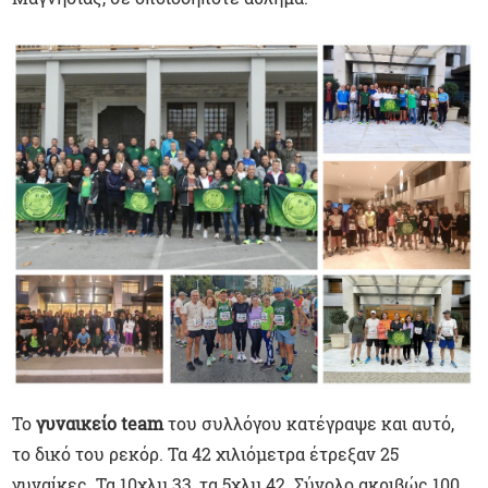
Το
γυναικείο team
του συλλόγου κατέγραψε και αυτό,
το δικό του ρεκόρ. Τα 42 χιλιόμετρα έτρεξαν 25
γυναίκες. Τα 10χλμ 33, τα 5χλμ 42. Σύνολο ακριβώς 100,