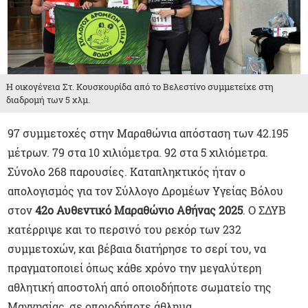
Η οικογένεια Στ. Κουσκουρίδα από το Βελεστίνο συμμετείχε στη
διαδρομή των 5 χλμ.
97 συμμετοχές στην Μαραθώνια απόσταση των 42.195
μέτρων. 79 στα 10 χιλιόμετρα. 92 στα 5 χιλιόμετρα.
Σύνολο 268 παρουσίες. Καταπληκτικός ήταν ο
απολογισμός για τον Σύλλογο Δρομέων Υγείας Βόλου
στον
42ο Αυθεντικό Μαραθώνιο Αθήνας 2025
. Ο ΣΔΥΒ
κατέρριψε και το περσινό του ρεκόρ των 232
συμμετοχών, και βέβαια διατήρησε το σερί του, να
πραγματοποιεί όπως κάθε χρόνο την μεγαλύτερη
αθλητική αποστολή από οποιοδήποτε σωματείο της
Μαγνησίας, σε οποιοδήποτε άθλημα.