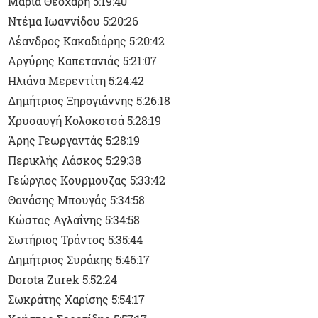
Μαρία Θεοχάρη 5:19:40
Ντέμα Ιωαννίδου 5:20:26
Λέανδρος Κακαδιάρης 5:20:42
Αργύρης Καπετανιάς 5:21:07
Ηλιάνα Μερεντίτη 5:24:42
Δημήτριος Ξηρογιάννης 5:26:18
Χρυσαυγή Κολοκοτσά 5:28:19
Άρης Γεωργαντάς 5:28:19
Περικλής Λάσκος 5:29:38
Γεώργιος Κουρμουζας 5:33:42
Θανάσης Μπουγάς 5:34:58
Κώστας Αγλαΐνης 5:34:58
Σωτήριος Τράντος 5:35:44
Δημήτριος Συράκης 5:46:17
Dorota Zurek 5:52:24
Σωκράτης Χαρίσης 5:54:17