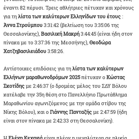
έναντι 82 πέρυσι. Τρεις αθλήτριες πέτυχαν και χρόνους
για τη
λίστα των καλύτερων Ελληνίδων του έτους
:
Άννα Στρούμπου
3:31:42 (βελτίωση του 3:35:06 της
Θεσσαλονίκης),
Βασιλική Μακρή
3:44:45 (είναι ήδη στον
πίνακα με το 3:37:36 της Μεσσήνης),
Θεοδώρα
Χατζηβασιλειάδου
3:58:26.
Αντίστοιχες επιδόσεις για τη
λίστα των καλύτερων
Ελλήνων μαραθωνοδρόμων 2025
πέτυχαν ο
Κώστας
Σκοτίδης
με 2:46:37 (ο δρομέας μέλος του ΣΔΥ Βόλου
κατέλαβε την 35η θέση στο Πανελλήνιο Πρωτάθλημα
Μαραθωνίου αγωνιζόμενος με την ομάδα στίβου της
Νίκης Βόλου), και ο
Γιάννης Πανταζής
με 2:47:59 (ήδη
είναι στον πίνακα με 2:42:33 στη Θεσσαλονίκη).
Η
Ελένη Κεχαγιά
είναι πλέον η μεγαλύτερη σε ηλικία