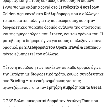
δρομείς, και για τους δεκάδες συνοδούς. Η διαμονή
έγινε για μια ακόμη χρονιά στο
ξενοδοχείο 4 αστέρων
Golden Age κοντά στο Καλλιμάρμαρο
, που ο σύλλογος
το ευχαριστεί πολύ για τις παραχωρήσεις, που ήταν
διαφορετικές για κάθε δρομέα ανάλογα της απόστασης
και της ημέρας/ώρας που έτρεχε, και του χρόνου του. Η
μετάβαση το διήμερο έγινε για όσους επέλεξαν να πάνε
ομαδικά, με
2 λεωφορεία του Opera Travel & Tours
που
πάντα εξυπηρετεί τον σύλλογο.
Φέτος η παράδοση των πακέτων σε κάθε δρομέα έγινε
την Τετάρτη με διαφορετικό τρόπο, καθώς συνοδεύτηκε
από
Briefing – τεχνική ενημέρωση
για τους
αγωνιζόμενους, από τον
Γρηγόρη Αμβράζη και το Great
.
Ο ΣΔΥ Βόλου
ευχαριστεί θερμά τον Αντώνη Γάκη
που