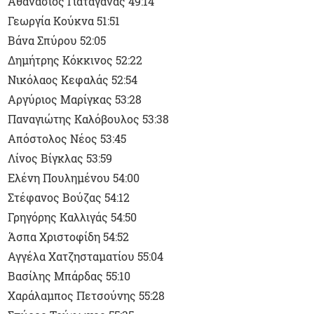
Αθανάσιος Γιαταγάνας 49:14
Γεωργία Κούκνα 51:51
Βάνα Σπύρου 52:05
Δημήτρης Κόκκινος 52:22
Νικόλαος Κεφαλάς 52:54
Αργύριος Μαρίγκας 53:28
Παναγιώτης Καλόβουλος 53:38
Απόστολος Νέος 53:45
Λίνος Βίγκλας 53:59
Ελένη Πουλημένου 54:00
Στέφανος Βούζας 54:12
Γρηγόρης Καλλιγάς 54:50
Άσπα Χριστοφίδη 54:52
Αγγέλα Χατζησταματίου 55:04
Βασίλης Μπάρδας 55:10
Χαράλαμπος Πετσούνης 55:28