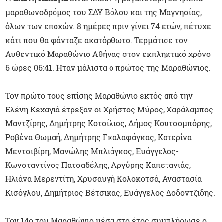
μαραθωνοδρόμος του ΣΔΥ Βόλου και της Μαγνησίας,
όλων των εποχών. 8 ημέρες πριν γίνει 74 ετών, πέτυχε
κάτι που θα φάνταζε ακατόρθωτο. Τερμάτισε τον
Αυθεντικό Μαραθώνιο Αθήνας στον εκπληκτικό χρόνο
6 ώρες 06:41. Ήταν μάλιστα ο πρώτος της Μαραθώνιος.
Τον πρώτο τους επίσης Μαραθώνιο εκτός από την
Ελένη Κεχαγιά έτρεξαν οι Χρήστος Μύρος, Χαράλαμπος
Μαντζίρης, Δημήτρης Κοτσίλιος, Δήμος Κουτσομπόρης,
Ροβένα Θωμαή, Δημήτρης Γκαλαφάγκας, Κατερίνα
Μεντσιβίρη, Μανώλης Μπλιάγκος, Ευάγγελος-
Κωνσταντίνος Πατσαδέλης, Αργύρης Καπετανιάς,
Ηλιάνα Μερεντίτη, Χρυσαυγή Κολοκοτσά, Αναστασία
Κισόγλου, Δημήτριος Βέτσικας, Ευάγγελος Δοδοντζιδης.
Τον 14ο του Μαραθώνιο μέσα στο έτος συμπλήρωσε ο