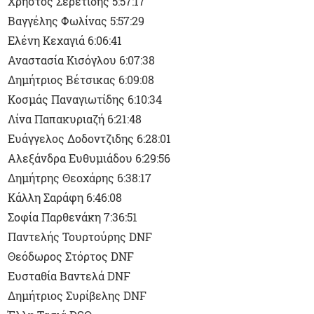
Χρήστος Σερετίδης 5:57:17
Βαγγέλης Φωλίνας 5:57:29
Ελένη Κεχαγιά 6:06:41
Αναστασία Κισόγλου 6:07:38
Δημήτριος Βέτσικας 6:09:08
Κοσμάς Παναγιωτίδης 6:10:34
Λίνα Παπακυριαζή 6:21:48
Ευάγγελος Δοδοντζιδης 6:28:01
Αλεξάνδρα Ευθυμιάδου 6:29:56
Δημήτρης Θεοχάρης 6:38:17
Κάλλη Σαράφη 6:46:08
Σοφία Παρθενάκη 7:36:51
Παντελής Τουρτούρης DNF
Θεόδωρος Στόρτος DNF
Ευσταθία Βαντελά DNF
Δημήτριος Συρίβελης DNF