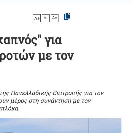
A+
A-
A=
καπνός" για
ροτών με τον
της Πανελλαδικής Επιτροπής για τον
υν μέρος στη συνάντηση με τον
μπλόκα.