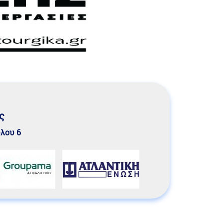
ς
υλου 6