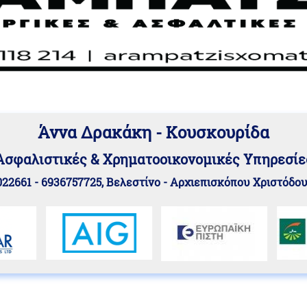
Άννα Δρακάκη - Κουσκουρίδα
Aσφαλιστικές & Χρηματοοικονομικές Υπηρεσίε
22661 - 6936757725, Βελεστίνο - Αρχιεπισκόπου Χριστόδο