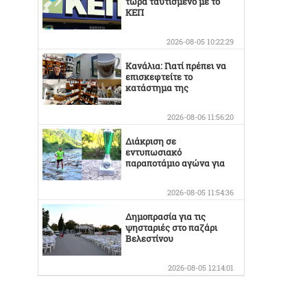
τώρα ταυτισμένο με το
ΚΕΠ
2026-08-05 10:22:29
Κανάλια: Γιατί πρέπει να
επισκεφτείτε το
κατάστημα της
Οικογένειας Καράμπελα
2026-08-06 11:56:20
Διάκριση σε
εντυπωσιακό
παραποτάμιο αγώνα για
τον Στέργιο Κουσκουρίδα
2026-08-05 11:54:36
Δημοπρασία για τις
ψησταριές στο παζάρι
Βελεστίνου
2026-08-05 12:14:01