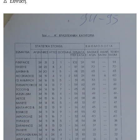
Δ` Εθνική.