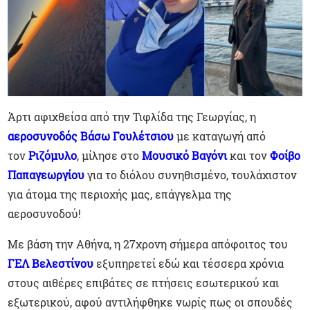
Άρτι αφιχθείσα από την Τιφλίδα της Γεωργίας, η
αεροσυνοδός Βάσω Γουλέτσιου
με καταγωγή από
τον
Ριζόμυλο
, μίλησε στο
Μουσικό Βαγόνι
και τον
Φοίβο
Παπαγεωργίου
για το διόλου συνηθισμένο, τουλάχιστον
για άτομα της περιοχής μας, επάγγελμα της
αεροσυνοδού!
Με βάση την Αθήνα, η 27χρονη σήμερα απόφοιτος του
ΓΕΛ Βελεστίνου
εξυπηρετεί εδώ και τέσσερα χρόνια
στους αιθέρες επιβάτες σε πτήσεις εσωτερικού και
εξωτερικού, αφού αντιλήφθηκε νωρίς πως οι σπουδές