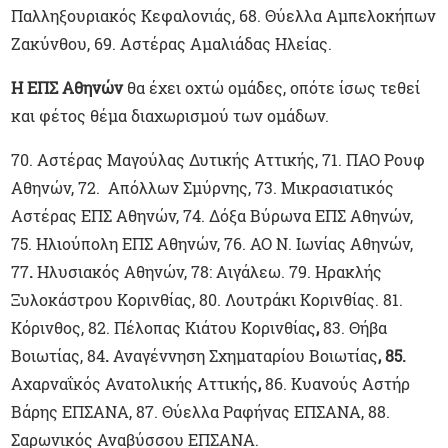
Παλληξουριακός Κεφαλονιάς, 68. Θύελλα Αμπελοκήπων
Ζακύνθου, 69. Αστέρας Αμαλιάδας Ηλείας.
Η ΕΠΣ Αθηνών
θα έχει οχτώ ομάδες, οπότε ίσως τεθεί
και φέτος θέμα διαχωρισμού των ομάδων.
70. Αστέρας Μαγούλας Δυτικής Αττικής, 71. ΠΑΟ Ρουφ
Αθηνών, 72. Απόλλων Σμύρνης, 73. Μικρασιατικός
Αστέρας ΕΠΣ Αθηνών, 74. Δόξα Βύρωνα ΕΠΣ Αθηνών,
75. Ηλιούπολη ΕΠΣ Αθηνών, 76. ΑΟ Ν. Ιωνίας Αθηνών,
77
.
Ηλυσιακός Αθηνών, 78: Αιγάλεω. 79. Ηρακλής
Ξυλοκάστρου Κορινθίας, 80. Λουτράκι Κορινθίας. 81.
Κόρινθος, 82. Πέλοπας Κιάτου Κορινθίας
,
83. Θήβα
Βοιωτίας, 84
.
Αναγέννηση Σχηματαρίου Βοιωτίας
, 85.
Αχαρναΐκός Ανατολικής Αττικής
,
86. Κυανούς Αστήρ
Βάρης ΕΠΣΑΝΑ, 87. Θύελλα Ραφήνας ΕΠΣΑΝΑ, 88.
Σαρωνικός Αναβύσσου ΕΠΣΑΝΑ.