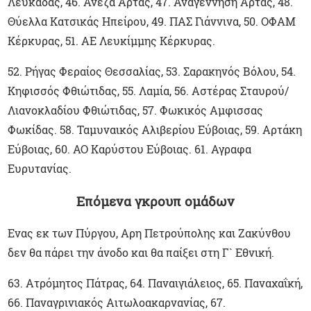
Λευκάδας, 46. Ανέζα Αρτας, 47. Αναγέννηση Αρτας, 48.
Θύελλα Κατσικάς Ηπείρου, 49. ΠΑΣ Γιάννινα, 50. ΟΦΑΜ
Κέρκυρας, 51. ΑΕ Λευκίμμης Κέρκυρας.
52. Ρήγας Φεραίος Θεσσαλίας, 53. Σαρακηνός Βόλου, 54.
Κηφισσός Φθιώτιδας, 55. Λαμία, 56. Αστέρας Σταυρού/
Λιανοκλαδίου Φθιώτιδας, 57. Φωκικός Αμφισσας
Φωκίδας. 58. Ταμυναικός Αλιβερίου Εύβοιας, 59. Αρτάκη
Εύβοιας, 60. ΑΟ Καρύστου Εύβοιας. 61. Αγραφα
Ευρυτανίας.
Επόμενα γκρουπ ομάδων
Ενας εκ των Πύργου, Αρη Πετρούπολης και Ζακύνθου
δεν θα πάρει την άνοδο και θα παίξει στη Γ` Εθνική.
63. Ατρόμητος Πάτρας, 64. Παναιγιάλειος, 65. Παναχαΐκή,
66. Παναγρινιακός Αιτωλοακαρνανίας, 67.