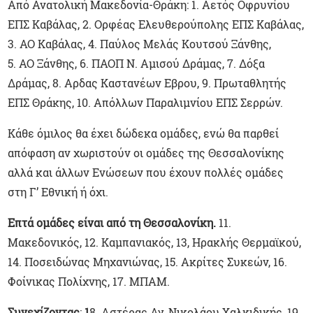
Από Ανατολική Μακεδονία-Θράκη: 1. Αετός Οφρυνίου
ΕΠΣ Καβάλας, 2. Ορφέας Ελευθερούπολης ΕΠΣ Καβάλας,
3. ΑΟ Καβάλας, 4. Παύλος Μελάς Κουτσού Ξάνθης,
5. ΑΟ Ξάνθης, 6. ΠΑΟΠ Ν. Αμισού Δράμας, 7. Δόξα
Δράμας, 8. Αρδας Καστανέων Εβρου, 9. Πρωταθλητής
ΕΠΣ Θράκης, 10. Απόλλων Παραλιμνίου ΕΠΣ Σερρών.
Κάθε όμιλος θα έχει δώδεκα ομάδες, ενώ θα παρθεί
απόφαση αν χωριστούν οι ομάδες της Θεσσαλονίκης
αλλά και άλλων Ενώσεων που έχουν πολλές ομάδες
στη Γ’ Εθνική ή όχι.
Επτά ομάδες είναι από τη Θεσσαλονίκη.
11.
Μακεδονικός, 12. Καμπανιακός, 13, Ηρακλής Θερμαϊκού,
14. Ποσειδώνας Μηχανιώνας, 15. Ακρίτες Συκεών, 16.
Φοίνικας Πολίχνης, 17. ΜΠΑΜ.
Συνεχίζοντας
:
1
8. Αστέρας Αγ. Νικολάου Χαλκιδικής, 19.