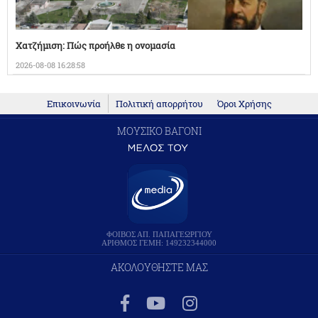
Χατζήμιση: Πώς προήλθε η ονομασία
2026-08-08 16:28:58
Επικοινωνία
Πολιτική απορρήτου
Όροι Χρήσης
ΜΟΥΣΙΚΟ ΒΑΓΟΝΙ
ΦΟΙΒΟΣ ΑΠ. ΠΑΠΑΓΕΩΡΓΙΟΥ
ΑΡΙΘΜΟΣ ΓΕΜΗ: 149232344000
ΑΚΟΛΟΥΘΗΣΤΕ ΜΑΣ