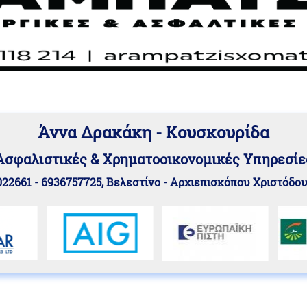
Άννα Δρακάκη - Κουσκουρίδα
Aσφαλιστικές & Χρηματοοικονομικές Υπηρεσίε
22661 - 6936757725, Βελεστίνο - Αρχιεπισκόπου Χριστόδο