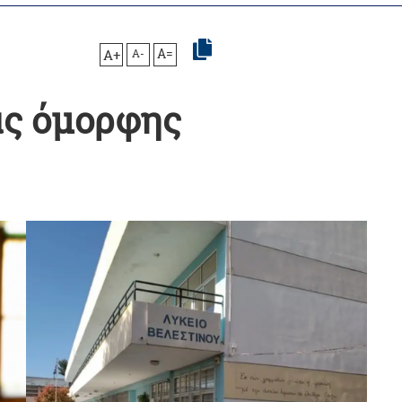
A+
A-
A=
ας όμορφης