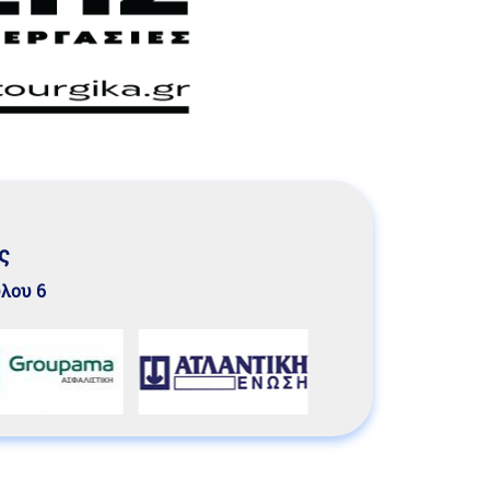
ς
υλου 6