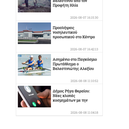
Βελεστίνου από τον
Προφήτη Ηλία
2026-08-07 16:15:30
Προσλήψεις
νοσηλευτικού
προσωπικού στο Κέντρο
Υγείας Βελεστίνου
2026-08-07 16:42:13
Ασημένιο στο Παγκόσμιο
Πρωτάθλημα ο
Βελεστινιώτης Αλεξίου
2026-08-08 11:10:52
Δήμος Ρήγα Φεραίου:
Νέες κλοπές
κοσμημάτων με την
γνωστή απάτη
2026-08-08 11:04:18