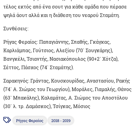
τέλος εκτός από ένα σουτ για κάθε ομάδα που πέρασε
ψηλά άουτ αλλά και η διάθεση του νεαρού Σταμάτη.
Συνθέσεις:
Ρήγας Φεραίος: Παπαγιάννης, Σπαθής, Γκάγκας,
Καρλιάμπας, Γούτσιος, Αλεξίου (70` Σουγκάρης),
Βανγκέλι, Τσιαντής, Νασιακόπουλος (90+2` Χότζα),
Σέττος, Πάσχος (74` Σταμάτης).
Σαρακηνός: Γράντας, Κουσκουρίδας, Αναστασίου, Ρακής
(74` Α. Σιώμος του Γεωργίου), Μοράλες, Γιαμαλής, Θάνος
(63` Μπακάλης), Καλαμάτας, Α. Σιώμος του Αποστόλου
(30` λ. τρ. Δαμάσκος), Τσίγκας, Μόσιος
Ρήγας Φεραίος
2018 - 2019