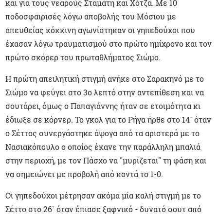
και για τους νεαρούς Σταμάτη και Χότζα. Με 10
ποδοσφαιρισές λόγω αποβολής του Μόσιου με
απευθείας κόκκινη αγωνίστηκαν οι γηπεδούχοι που
έχασαν λόγω τραυματισμού στο πρώτο ημίχρονο και τον
πρώτο σκόρερ του πρωταθλήματος Σιώμο.
Η πρώτη απειλητική στιγμή ανήκε στο Σαρακηνό με το
Σιώμο να φεύγει στο 3ο λεπτό στην αντεπίθεση και να
σουτάρει, όμως ο Παπαγιάννης ήταν σε ετοιμότητα κι
έδιωξε σε κόρνερ. Το γκολ για το Ρήγα ήρθε στο 14` όταν
ο Σέττος συνεργάστηκε άψογα από τα αριστερά με το
Νασιακόπουλο ο οποίος έκανε την παράλληλη μπαλιά
στην περιοχή, με τον Πάσχο να "μυρίζεται" τη φάση και
να σημειώνει με προβολή από κοντά το 1-0.
Οι γηπεδούχοι μέτρησαν ακόμα μία καλή στιγμή με το
Σέττο στο 26` όταν έπιασε ξαφνικό - δυνατό σουτ από