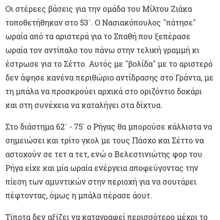
Οι στέρεες βάσεις για την ομάδα του Μίλτου Ζιάκα
τοποθετήθηκαν στο 53`. Ο Νασιακόπουλος "πάτησε"
ωραία από τα αριστερά για το Σπαθή που ξεπέρασε
ωραία τον αντίπαλο του πάνω στην τελική γραμμή κι
έστρωσε για το Σέττο. Αυτός με "βολίδα" με το αριστερό
δεν άφησε κανένα περιθώριο αντίδρασης στο Γράντα, με
τη μπάλα να προσκρούει αρχικά στο οριζόντιο δοκάρι
και στη συνέχεια να καταλήγει στα δίχτυα.
Στο διάστημα 62` - 75` ο Ρήγας θα μπορούσε κάλλιστα να
σημειώσει και τρίτο γκολ με τους Πάσχο και Σέττο να
αστοχούν σε τετ α τετ, ενώ ο Βελεστινιώτης φορ του
Ρήγα είχε και μία ωραία ενέργεια αποφεύγοντας την
πίεση των αμυντικών στην περιοχή για να σουτάρει
πέφτοντας, όμως η μπάλα πέρασε άουτ.
Τίποτα δεν αξίζει να καταγραφεί περισσότερο μέχρι το