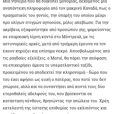
Μια νηνεμία που θα διακοπεί μονομιάς, δεχόμενος μια
αναπάντεχη πληροφορία από τον μακρινό Καναδά, πως ο
πραγματικός του γονιός, την ύπαρξη του οποίου μέχρι
προ ολίγων στιγμών αγνοούσε, μόλις απεβίωσε. Για την
ακρίβεια, εξαφανίστηκε από προσώπου γης, ψαρεύοντας
σε επαρχιακή λίμνη κοντά στο Μόντρεαλ, με τις
αστυνομικές αρχές, μετά από τριήμερη έρευνα να τον
έχουν κηρύξει και επίσημα νεκρό. Αποσβολωμένος από
τις ραγδαίες εξελίξεις, ο Ματιέ, θα πάρει την απόφαση
να επιχειρήσει άμεσα το υπερατλαντικό ταξίδι,
προκειμένου να αποδεχτεί την κληρονομιά - δώρο που
του έχει αφήσει ως ευχή ο πατέρας, που ποτέ του δεν
γνώρισε, αλλά και να συναντήσει από κοντά τους δύο
ετεροθαλείς αδελφούς του, που βρίσκονται σε
κατάσταση πένθους, θρηνώντας την απώλεια του. Χρέη
εκτελεστή της ύστατης επιθυμίας του εκλιπόντος και