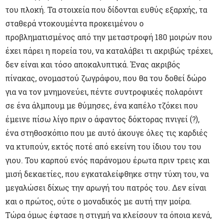
του πλοκή. Τα στοιχεία που δίδονται ευθύς εξαρχής, τα
σταθερά ντοκουμέντα προκειμένου ο
προβληματισμένος από την μεταστροφή 180 μοιρών που
έχει πάρει η πορεία του, να καταλάβει τι ακριβώς τρέχει,
δεν είναι και τόσο αποκαλυπτικά. Ένας ακριβός
πίνακας, ονομαστού ζωγράφου, που θα του δοθεί δώρο
για να τον μνημονεύει, πέντε συντροφικές πολαρόιντ
σε ένα άλμπουμ με θύμησες, ένα καπέλο τζόκει που
έμεινε πίσω λίγο πριν ο άφαντος δόκτορας πνιγεί (?),
ένα στηθοσκόπιο που με αυτό άκουγε όλες τις καρδιές
να κτυπούν, εκτός ποτέ από εκείνη του ίδιου του του
γιου. Του καρπού ενός παράνομου έρωτα πριν τρεις και
μισή δεκαετίες, που εγκαταλείφθηκε στην τύχη του, να
μεγαλώσει δίχως την αρωγή του πατρός του. Δεν είναι
και ο πρώτος, ούτε ο μοναδικός με αυτή την μοίρα.
Τώρα όμως έφτασε η στιγμή να κλείσουν τα όποια κενά,