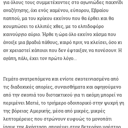
για όλους τους συμμετέχοντες στο αγωνιώδες παιχνίδι
αναζήτησης, όχι ενός χαμένου, εύπορου, Εβραίου
παππού, μα του κρίκου εκείνου που θα έρθει και θα
κουμπώσει το ελλιπές χθες, με το ελπιδοφόρο
καινούργιο αύριο. Ήρθε η ώρα όλο εκείνο χάσμα που
άνοιξε μια βραδιά πάθους, καιρό πριν, να κλείσει, όσο κι
αν χρειαστεί κάποιοι που δεν έφταιξαν, να πονέσουν. Η
αγάπη, πάλι, έχει τον πρώτο λόγο...
Γεμάτο ανατρεπόμενα και ενίοτε σκοτεινιασμένα από
τις διαδοχικές απορίες, συναισθήματα και αφηγούμενο
από την σκοπιά του διστακτικού για τι ακόμη μπορεί να
περιμένει Ματιέ, το τριήμερο οδοιπορικό στην ψυχρή γη
της βόρειας Αμερικής, μέσα από μικρές, μικρές
λεπτομέρειες που στρώνουν ευφυώς το μονοπάτι
ίσαμε την Ανάσταση, απονέμει στον βετεράνο μαέστρο