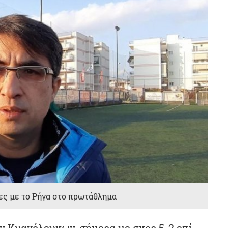
ες με το Ρήγα στο πρωτάθλημα
ν Κυανόλευκων, σήμερα με σκορ 5-2 επί