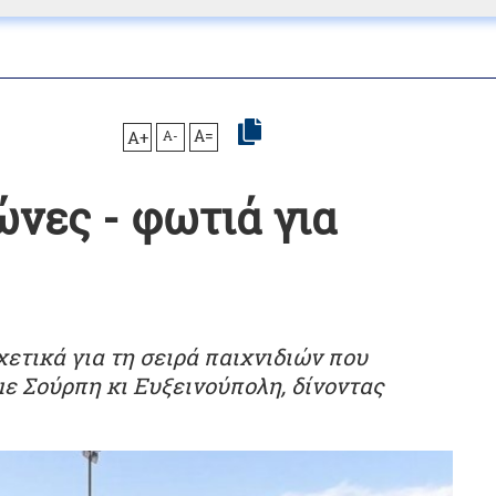
A+
A-
A=
νες - φωτιά για
ετικά για τη σειρά παιχνιδιών που
με Σούρπη κι Ευξεινούπολη, δίνοντας