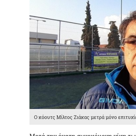
Ο κόουτς Μίλτος Ζιάκας μετρά μόνο επιτυχί
Μετά την ένατη συνεχόμενη νίκη τω