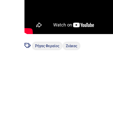
Ρήγας Φεραίος
Ζιάκας