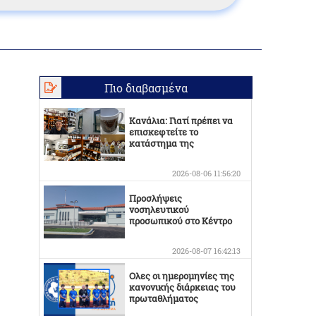
Πιο διαβασμένα
Κανάλια: Γιατί πρέπει να
επισκεφτείτε το
κατάστημα της
Οικογένειας Καράμπελα
2026-08-06 11:56:20
Προσλήψεις
νοσηλευτικού
προσωπικού στο Κέντρο
Υγείας Βελεστίνου
2026-08-07 16:42:13
Ολες οι ημερομηνίες της
κανονικής διάρκειας του
πρωταθλήματος