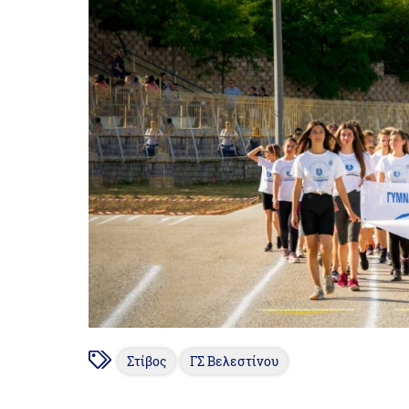
Στίβος
ΓΣ Βελεστίνου