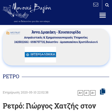
Άννα Δρακάκη - Κουσκουρίδα
Aσφαλιστικές & Χρηματοοικονομικές Υπηρεσίες
2425022661 - 6936757725, Βελεστίνο - Αρχιεπισκόπου Χριστόδουλου 6
ΡΕΤΡΟ
Ενημέρωση: 2020-05-10 22:02:38
A+
A-
A=
Ρετρό: Γιώργος Χατζής στον