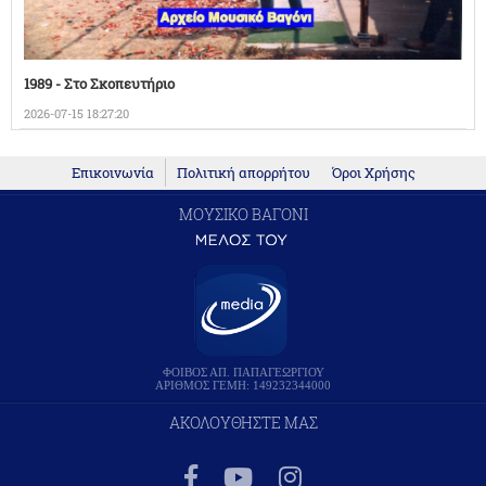
1989 - Στο Σκοπευτήριο
2026-07-15 18:27:20
Επικοινωνία
Πολιτική απορρήτου
Όροι Χρήσης
ΜΟΥΣΙΚΟ ΒΑΓΟΝΙ
ΦΟΙΒΟΣ ΑΠ. ΠΑΠΑΓΕΩΡΓΙΟΥ
ΑΡΙΘΜΟΣ ΓΕΜΗ: 149232344000
ΑΚΟΛΟΥΘΗΣΤΕ ΜΑΣ