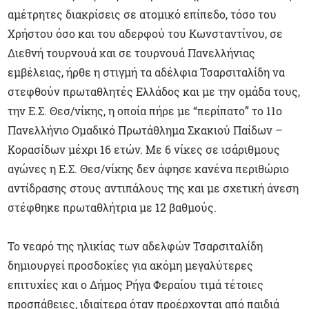
αμέτρητες διακρίσεις σε ατομικό επίπεδο, τόσο του
Χρήστου όσο και του αδερφού του Κωνσταντίνου, σε
Διεθνή τουρνουά και σε τουρνουά Πανελλήνιας
εμβέλειας, ήρθε η στιγμή τα αδέλφια Τσαρσιταλίδη να
στεφθούν πρωταθλητές Ελλάδος και με την ομάδα τους,
την Ε.Σ. Θεσ/νίκης, η οποία πήρε με “περίπατο” το 11ο
Πανελλήνιο Ομαδικό Πρωτάθλημα Σκακιού Παίδων –
Κορασίδων μέχρι 16 ετών. Με 6 νίκες σε ισάριθμους
αγώνες η Ε.Σ. Θεσ/νίκης δεν άφησε κανένα περιθώριο
αντίδρασης στους αντιπάλους της και με σχετική άνεση
στέφθηκε πρωταθλήτρια με 12 βαθμούς.
Το νεαρό της ηλικίας των αδελφών Τσαρσιταλίδη
δημιουργεί προσδοκίες για ακόμη μεγαλύτερες
επιτυχίες και ο Δήμος Ρήγα Φεραίου τιμά τέτοιες
προσπάθειες, ιδιαίτερα όταν προέρχονται από παιδιά