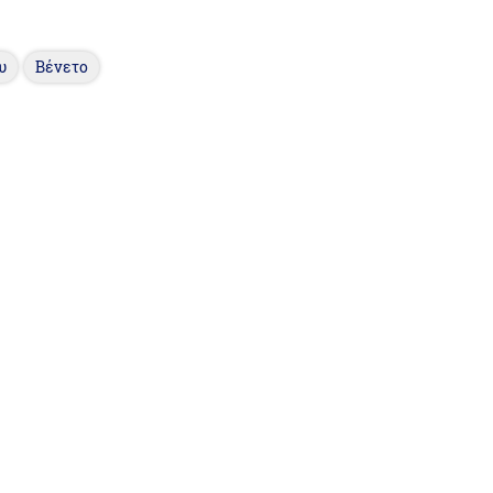
υ
Βένετο