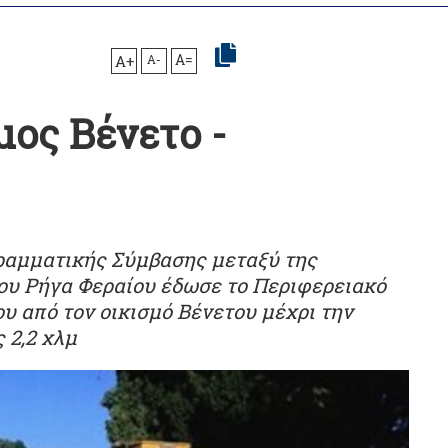
A+
A-
A=
μος Βένετο -
ραμματικής Σύμβασης μεταξύ της
ου Ρήγα Φεραίου έδωσε το Περιφερειακό
ου από τον οικισμό Βένετου μέχρι την
 2,2 χλμ