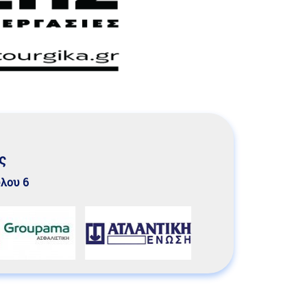
ς
υλου 6