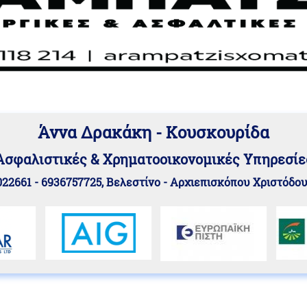
Άννα Δρακάκη - Κουσκουρίδα
Aσφαλιστικές & Χρηματοοικονομικές Υπηρεσίε
22661 - 6936757725, Βελεστίνο - Αρχιεπισκόπου Χριστόδο