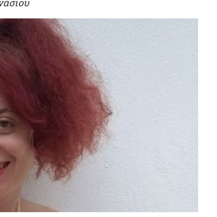
νάσιου