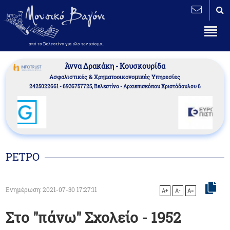
Άννα Δρακάκη - Κουσκουρίδα
Aσφαλιστικές & Χρηματοοικονομικές Υπηρεσίες
2425022661 - 6936757725, Βελεστίνο - Αρχιεπισκόπου Χριστόδουλου 6
ΡΕΤΡΟ
Ενημέρωση: 2021-07-30 17:27:11
A+
A-
A=
Στο "πάνω" Σχολείο - 1952