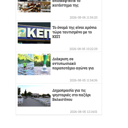
επισκεφτείτε το
κατάστημα της
Οικογένειας Καράμπελα
2026-08-06 11:56:20
Το όνομά της είναι χρόνια
τώρα ταυτισμένο με το
ΚΕΠ
2026-08-05 10:22:29
Διάκριση σε
εντυπωσιακό
παραποτάμιο αγώνα για
τον Στέργιο Κουσκουρίδα
2026-08-05 11:54:36
Δημοπρασία για τις
ψησταριές στο παζάρι
Βελεστίνου
2026-08-05 12:14:01