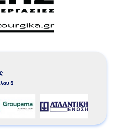
ς
υλου 6