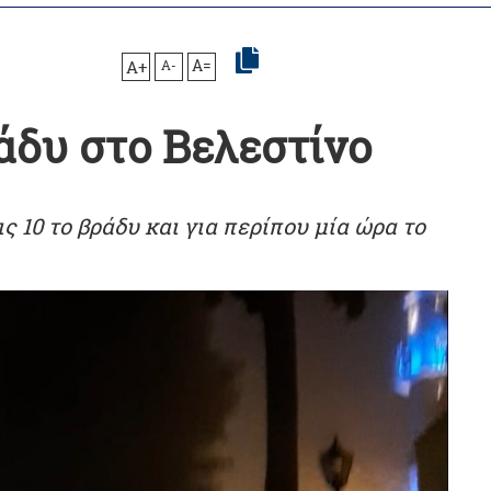
A+
A-
A=
άδυ στο Βελεστίνο
ς 10 το βράδυ και για περίπου μία ώρα το