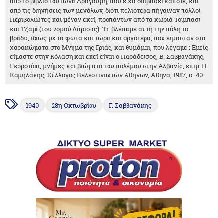
από το βιβλίο του Ιωνα Δραγούμη, που είχα διαβάσει κάποτε, και
από τις διηγήσεις των μεγάλων, διότι παλιότερα πήγαιναν πολλοί
Περιβολιώτες και μέναν εκεί, προπάντων από τα χωριά Τοίμπασι
και Τζαμί (του νομού Λάρισας). Τη βλέπαμε αυτή την πόλη το
βράδυ, ιδίως με τα φώτα και τώρα και αργότερα, που είμασταν στα
χαρακώματα στο Μνήμα της Γριάς, και θυμάμαι, που λέγαμε : Εμείς
είμαστε στην Κόλαση και εκεί είναι ο Παράδεισος, Β. Σαββανάκης,
Γκοροτόπι, μνήμες και βιώματα του πολέμου στην Αλβανία, επιμ. Π.
Καμηλάκης, Σύλλογος Βελεστινιωτών Αθήνων, Αθήνα, 1987, σ. 40.
1940
28η Οκτωβρίου
Γ. Σαββανάκης