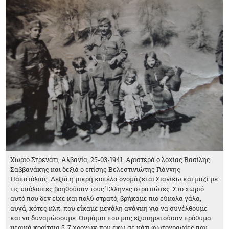
Χωριό Στρενάτι, Αλβανία, 25-03-1941. Αριστερά ο λοχίας Βασίλης
Σαββανάκης και δεξιά ο επίσης Βελεστινιώτης Γιάννης
Παπατόλιας. Δεξιά η μικρή κοπέλα ονομάζεται Σιανίκω και μαζί με
τις υπόλοιπες βοηθούσαν τους Έλληνες στρατιώτες. Στο χωριό
αυτό που δεν είχε και πολύ στρατό, βρήκαμε πιο εύκολα γάλα,
αυγά, κότες κλπ. που είχαμε μεγάλη ανάγκη για να συνέλθουμε
και να δυναμώσουμε. Θυμάμαι που μας εξυπηρετούσαν πρόθυμα
μερικά κορίτσια 5-7 χρονών, που έχω σε κάτι φωτογραφίες που