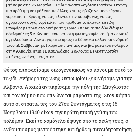
βγήκαμε στις 25 Μαρτίου. Η μία μάλιστα λεγόταν Σιανίκω. Ήταν η
πιο πρόθυμη και μάζευε τις άλλες και τις έβαζε να μας φέρουν
νερό από τη βρύση, να μας πλένουν τις καραβάνες, να μας
αγοράζουν αυγά, τυρί κ.λ.π. που πρόθυμα το έκαναν επειδή
υποφέραμε πολύ στο Μνήμα της Γριάς. Θυμάμαι τις δύο δίδυμες
αδελφούλες 5 ετών, που έχω και στη φωτογραφία και ήταν σωστά
αγγελουδάκια. Δεν συγκρατώ όμως τα δύσκολα αλβανικά ονόματά
τους. Β. Σαββανάκης, Γκοροτόπι, μνήμες και βιώματα του πολέμου
στην Αλβανία, επιμ. Π. Καμηλάκης, Σύλλογος Βελεστινιωτών
Αθήνας, Αθήνα, 1987, σ. 85
Φέτος αποφασίσαμε οικογενειακώς να κάνουμε αυτό το
ταξίδι. Ανήμερα της 28ης Οκτωβρίου ξεκινήσαμε για την
Αλβανία. Αρχικά αντικρίσαμε την πόλη της Μπίγλιστας
και τον κάμπο που απλώνεται μπροστά της. Στον κάμπο
αυτό οι στρατιώτες του 27ου Συντάγματος στις 15
Νοεμβρίου 1940 είχαν την πρώτη πικρή γεύση του
πολέμου. Εκεί το χαμόγελο έφυγε από τα χείλη τους, ο
ενθουσιασμός μετριάστηκε και ήρθε η συνειδητοποίηση