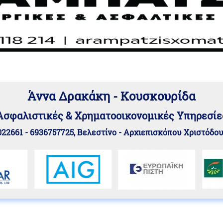
Άννα Δρακάκη - Κουσκουρίδα
Aσφαλιστικές & Χρηματοοικονομικές Υπηρεσίε
22661 - 6936757725, Βελεστίνο - Αρχιεπισκόπου Χριστόδο