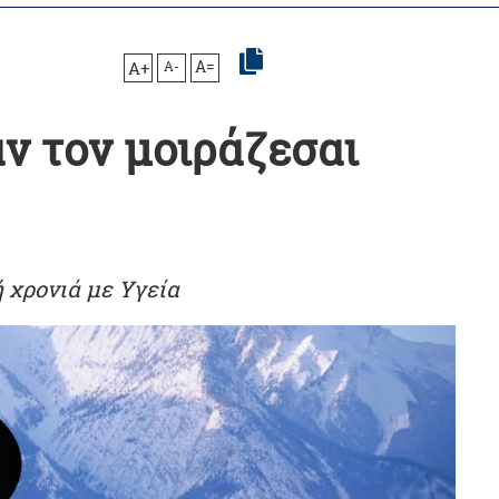
A+
A-
A=
ν τον μοιράζεσαι
 χρονιά με Υγεία