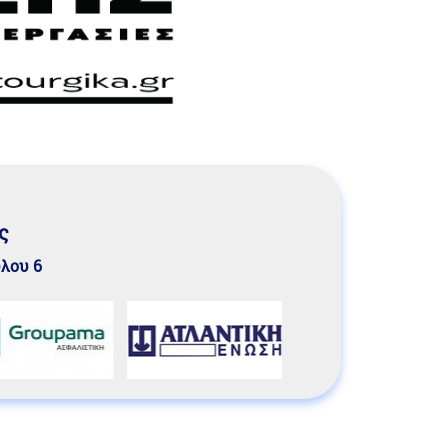
ς
υλου 6