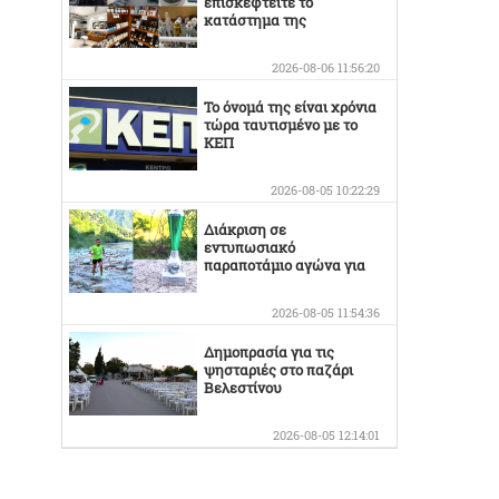
επισκεφτείτε το
κατάστημα της
Οικογένειας Καράμπελα
2026-08-06 11:56:20
Το όνομά της είναι χρόνια
τώρα ταυτισμένο με το
ΚΕΠ
2026-08-05 10:22:29
Διάκριση σε
εντυπωσιακό
παραποτάμιο αγώνα για
τον Στέργιο Κουσκουρίδα
2026-08-05 11:54:36
Δημοπρασία για τις
ψησταριές στο παζάρι
Βελεστίνου
2026-08-05 12:14:01