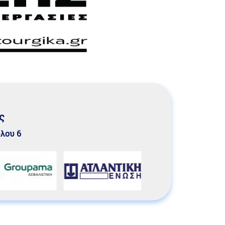
ς
υλου 6