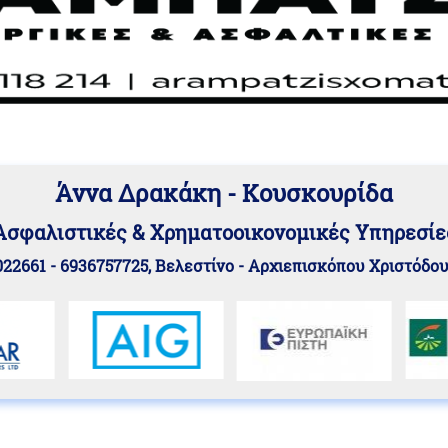
Άννα Δρακάκη - Κουσκουρίδα
Aσφαλιστικές & Χρηματοοικονομικές Υπηρεσίε
22661 - 6936757725, Βελεστίνο - Αρχιεπισκόπου Χριστόδο