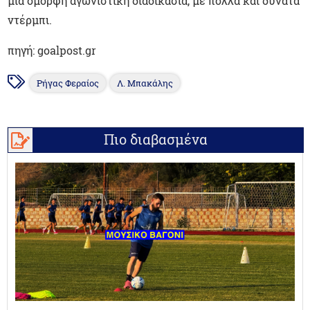
μία όμορφη αγωνιστική διαδικασία, με πολλά και δυνατά
ντέρμπι.
πηγή: goalpost.gr
Ρήγας Φεραίος
Λ. Μπακάλης
Πιο διαβασμένα