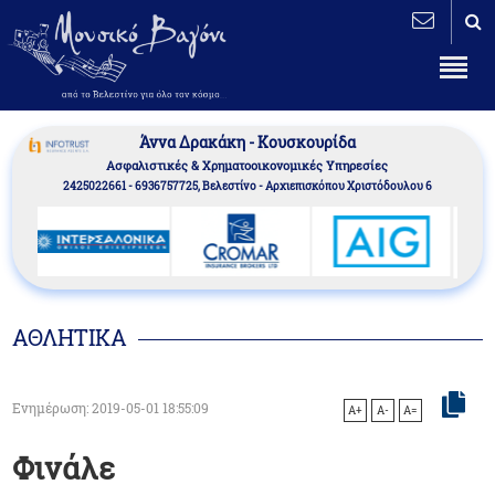
Άννα Δρακάκη - Κουσκουρίδα
Aσφαλιστικές & Χρηματοοικονομικές Υπηρεσίες
2425022661 - 6936757725, Βελεστίνο - Αρχιεπισκόπου Χριστόδουλου 6
ΑΘΛΗΤΙΚΑ
Ενημέρωση: 2019-05-01 18:55:09
A+
A-
A=
Φινάλε