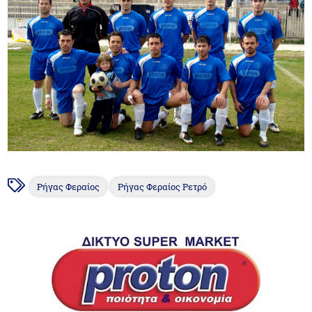
Ρήγας Φεραίος
Ρήγας Φεραίος Ρετρό