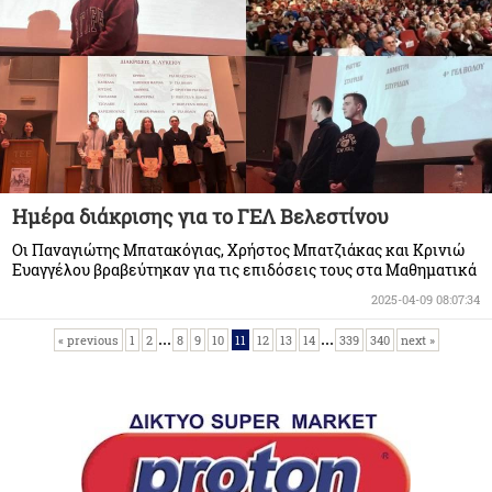
Ημέρα διάκρισης για το ΓΕΛ Βελεστίνου
Οι Παναγιώτης Μπατακόγιας, Χρήστος Μπατζιάκας και Κρινιώ
Ευαγγέλου βραβεύτηκαν για τις επιδόσεις τους στα Μαθηματικά
2025-04-09 08:07:34
...
...
« previous
1
2
8
9
10
11
12
13
14
339
340
next »