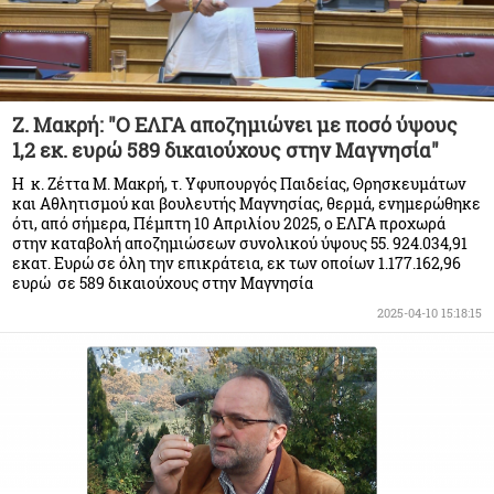
Ζ. Μακρή: "Ο ΕΛΓΑ αποζημιώνει με ποσό ύψους
1,2 εκ. ευρώ 589 δικαιούχους στην Μαγνησία"
Η κ. Ζέττα Μ. Μακρή, τ. Υφυπουργός Παιδείας, Θρησκευμάτων
και Αθλητισμού και βουλευτής Μαγνησίας, θερμά, ενημερώθηκε
ότι, από σήμερα, Πέμπτη 10 Απριλίου 2025, ο ΕΛΓΑ προχωρά
στην καταβολή αποζημιώσεων συνολικού ύψους 55. 924.034,91
εκατ. Ευρώ σε όλη την επικράτεια, εκ των οποίων 1.177.162,96
ευρώ σε 589 δικαιούχους στην Μαγνησία
2025-04-10 15:18:15