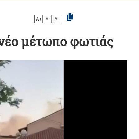
A+
A-
A=
 νέο μέτωπο φωτιάς