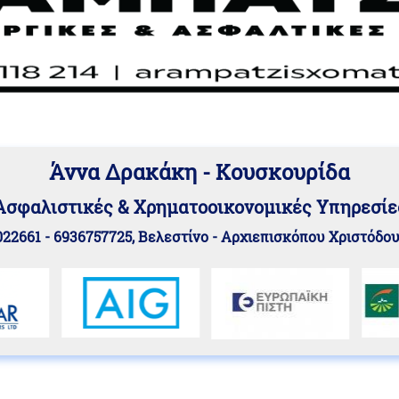
Άννα Δρακάκη - Κουσκουρίδα
Aσφαλιστικές & Χρηματοοικονομικές Υπηρεσίε
22661 - 6936757725, Βελεστίνο - Αρχιεπισκόπου Χριστόδο