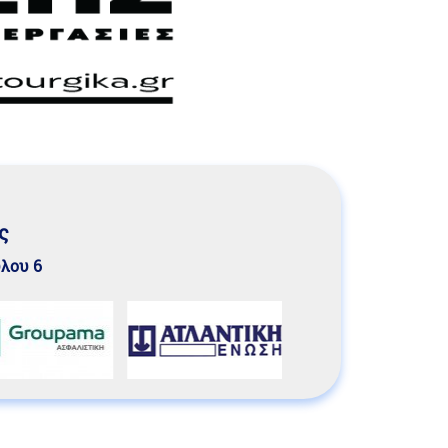
ς
υλου 6