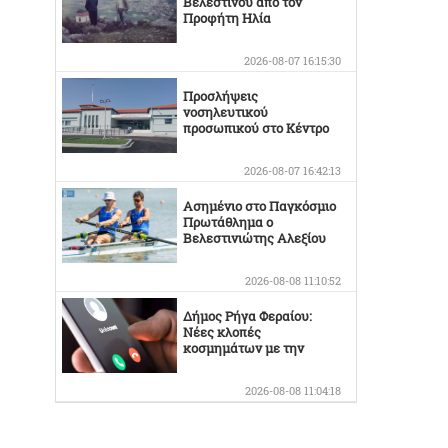
Βελεστίνου από τον
Προφήτη Ηλία
2026-08-07 16:15:30
Προσλήψεις
νοσηλευτικού
προσωπικού στο Κέντρο
Υγείας Βελεστίνου
2026-08-07 16:42:13
Ασημένιο στο Παγκόσμιο
Πρωτάθλημα ο
Βελεστινιώτης Αλεξίου
2026-08-08 11:10:52
Δήμος Ρήγα Φεραίου:
Νέες κλοπές
κοσμημάτων με την
γνωστή απάτη
2026-08-08 11:04:18