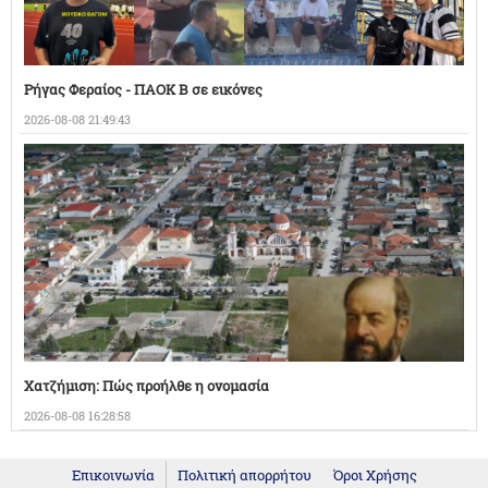
Ρήγας Φεραίος - ΠΑΟΚ Β σε εικόνες
2026-08-08 21:49:43
Χατζήμιση: Πώς προήλθε η ονομασία
2026-08-08 16:28:58
Επικοινωνία
Πολιτική απορρήτου
Όροι Χρήσης