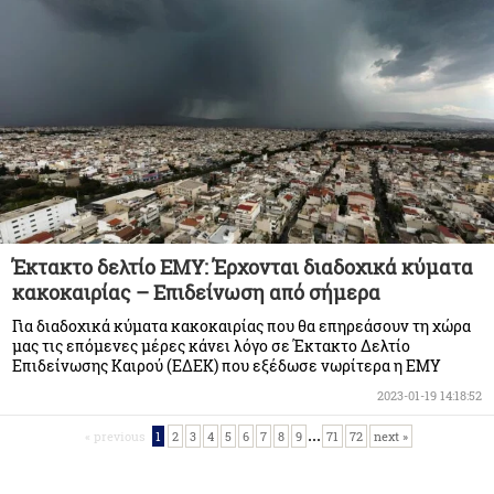
Έκτακτο δελτίο ΕΜΥ: Έρχονται διαδοχικά κύματα
κακοκαιρίας – Επιδείνωση από σήμερα
Για διαδοχικά κύματα κακοκαιρίας που θα επηρεάσουν τη χώρα
μας τις επόμενες μέρες κάνει λόγο σε Έκτακτο Δελτίο
Επιδείνωσης Καιρού (ΕΔΕΚ) που εξέδωσε νωρίτερα η ΕΜΥ
2023-01-19 14:18:52
...
« previous
1
2
3
4
5
6
7
8
9
71
72
next »