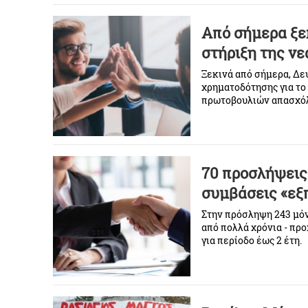
Από σήμερα ξεκ
στήριξη της ν
Ξεκινά από σήμερα, Δε
χρηματοδότησης για το
πρωτοβουλιών απασχόλ
με έμφαση στις γυναίκε
70 προσλήψεις
συμβάσεις «εξ
Στην πρόσληψη 243 μόν
από πολλά χρόνια - πρ
για περίοδο έως 2 έτη.