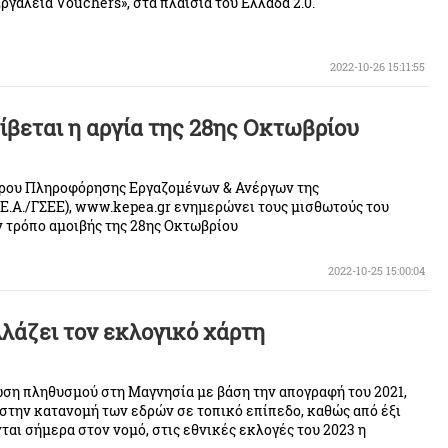
γαλεία Vouchers», στα πλαίσια του Ελλάδα 2.0.
2022-10-26 15:11:55
ίβεται η αργία της 28ης Οκτωβρίου
τρου Πληροφόρησης Εργαζομένων & Ανέργων της
Ε.Α./ΓΣΕΕ), www.kepea.gr ενημερώνει τους μισθωτούς του
ν τρόπο αμοιβής της 28ης Οκτωβρίου
2022-10-25 15:00:04
λάζει τον εκλογικό χάρτη
ωση πληθυσμού στη Μαγνησία με βάση την απογραφή του 2021,
 στην κατανομή των εδρών σε τοπικό επίπεδο, καθώς από έξι
αι σήμερα στον νομό, στις εθνικές εκλογές του 2023 η