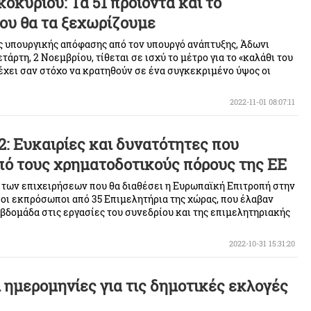
κοκυριού: Τα 51 προϊόντα και το
ου θα τα ξεχωρίζουμε
 υπουργικής απόφασης από τον υπουργό ανάπτυξης, Άδωνι
τάρτη, 2 Νοεμβρίου, τίθεται σε ισχύ το μέτρο για το «καλάθι του
 έχει σαν στόχο να κρατηθούν σε ένα συγκεκριμένο ύψος οι
τα των σούπερ μάρκετ. Ωστόσο, το καλάθι έχει δεχθεί πυρά από
ου μιλούν για «επικοινωνιακό» μέτρο που δεν θα ωφελήσει
2022-11-01 08:07:11
ωτές.
2: Ευκαιρίες και δυνατότητες που
πό τους χρηματοδοτικούς πόρους της ΕΕ
ζητήματα
ς των επιχειρήσεων που θα διαθέσει η Ευρωπαϊκή Επιτροπή στην
ι εκπρόσωποι από 35 Επιμελητήρια της χώρας, που έλαβαν
βδομάδα στις εργασίες του συνεδρίου και της επιμελητηριακής
λες
2022-10-31 15:31:20
 ημερομηνίες για τις δημοτικές εκλογές