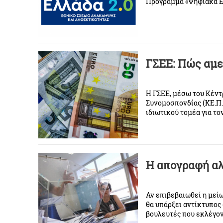
Πρόγραμμα «Ψηφιακά Ερ
ΓΣΕΕ: Πώς αμε
H ΓΣΕΕ, μέσω του Κέν
Συνομοσπονδίας (ΚΕ.Π.
ιδιωτικού τομέα για το
Η απογραφή αλ
Αν επιβεβαιωθεί η μεί
θα υπάρξει αντίκτυπος
βουλευτές που εκλέγοντ