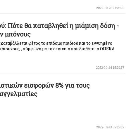
έντε
2022-10-25 14:28:10
ύ: Πότε θα καταβληθεί η μιάμιση δόση -
υν μπόνους
 καταβάλλεται φέτος το επίδομα παιδιού και το εγγυημένο
καιούχους, , σύμφωνα με τα στοιχεία που διαθέτει ο ΟΠΕΚΑ
2022-10-24 15:20:37
στικών εισφορών 8% για τους
αγγελματίες
2022-10-24 12:29:12