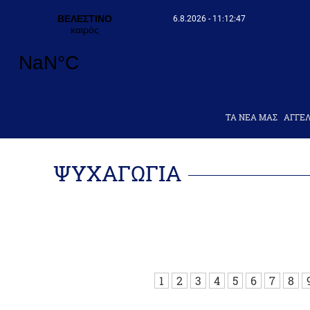
6.8.2026 - 11:12:47
ΤΑ ΝΕΑ ΜΑΣ
AΓΓΕΛ
ΨΥΧΑΓΩΓΙΑ
1
2
3
4
5
6
7
8